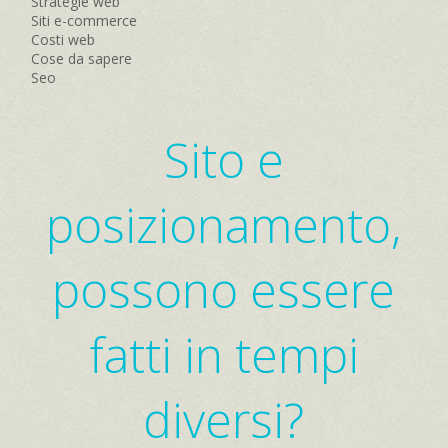
Strategie web
Siti e-commerce
Costi web
Cose da sapere
Seo
Sito e
posizionamento,
possono essere
fatti in tempi
diversi?