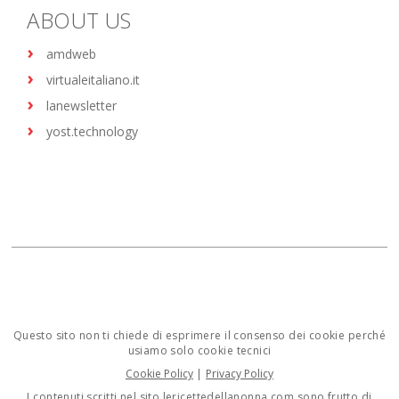
ABOUT US
amdweb
virtualeitaliano.it
lanewsletter
yost.technology
Questo sito non ti chiede di esprimere il consenso dei cookie perché
usiamo solo cookie tecnici
Cookie Policy
|
Privacy Policy
I contenuti scritti nel sito lericettedellanonna.com sono frutto di