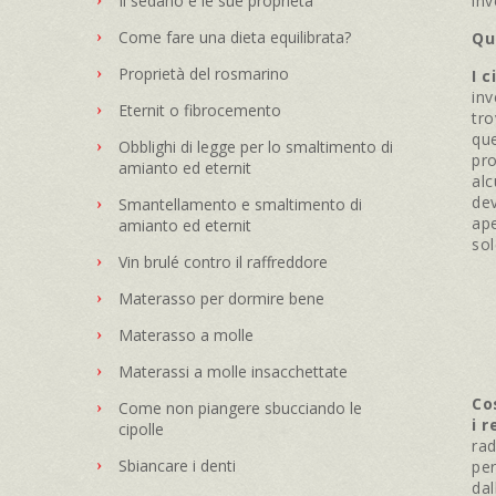
inv
Il sedano e le sue proprietà
Come fare una dieta equilibrata?
Qua
Proprietà del rosmarino
I c
in
Eternit o fibrocemento
tro
que
Obblighi di legge per lo smaltimento di
pro
amianto ed eternit
alc
dev
Smantellamento e smaltimento di
ape
amianto ed eternit
sol
Vin brulé contro il raffreddore
Materasso per dormire bene
Materasso a molle
Materassi a molle insacchettate
Co
Come non piangere sbucciando le
i 
cipolle
rad
Sbiancare i denti
per
dal