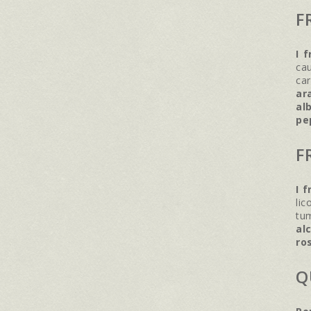
F
I 
cau
car
ar
al
pe
F
I f
lic
tum
al
ro
Q