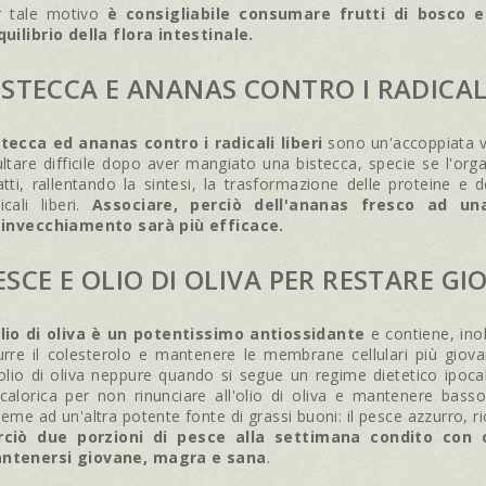
r tale motivo
è consigliabile consumare frutti di bosco 
quilibrio della flora intestinale.
ISTECCA E ANANAS CONTRO I RADICALI
stecca ed ananas contro i radicali liberi
sono un'accoppiata vi
ultare difficile dopo aver mangiato una bistecca, specie se l'or
atti, rallentando la sintesi, la trasformazione delle proteine e 
icali liberi.
Associare, perciò dell'ananas fresco ad un
l'invecchiamento sarà più efficace.
ESCE E OLIO DI OLIVA PER RESTARE GI
olio di oliva è un potentissimo antiossidante
e contiene, inol
urre il colesterolo e mantenere le membrane cellulari più giova
'olio di oliva neppure quando si segue un regime dietetico ipoc
calorica per non rinunciare all'olio di oliva e mantenere basso l
ieme ad un'altra potente fonte di grassi buoni: il pesce azzurro, r
rciò due porzioni di pesce alla settimana condito con ol
ntenersi giovane, magra e sana
.