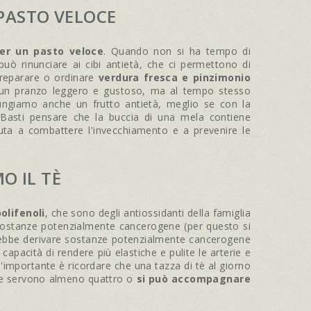
 PASTO VELOCE
er un pasto veloce
. Quando non si ha tempo di
ò rinunciare ai cibi antietà, che ci permettono di
 preparare o ordinare
verdura fresca e pinzimonio
re un pranzo leggero e gustoso, ma al tempo stesso
iungiamo anche un frutto antietà, meglio se con la
. Basti pensare che la buccia di una mela contiene
aiuta a combattere l'invecchiamento e a prevenire le
O IL TÈ
olifenoli
, che sono degli antiossidanti della famiglia
i sostanze potenzialmente cancerogene (per questo si
trebbe derivare sostanze potenzialmente cancerogene
a capacità di rendere più elastiche e pulite le arterie e
 l'importante è ricordare che una tazza di tè al giorno
, ne servono almeno quattro o
si può accompagnare