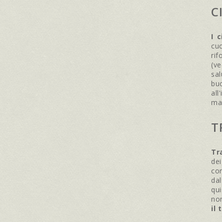
C
I 
cuc
rif
(v
sal
bu
all
mal
T
Tra
dei
con
dal
qui
non
il 