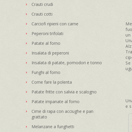
Crauti crudi
Crauti cotti
Met
Carciofi ripieni con carne
fuo
Peperoni trifolati
un 
Una
Patate al forno
Alz
Tra
Insalata di peperoni
cip
Insalata di patate, pomodori e tonno
Se 
ugu
Funghi al forno
Come fare la polenta
Patate fritte con salvia e scalogno
Una
Patate impanate al forno
e s
Cime di rapa con acciughe e pan
grattato
Melanzane a funghetti