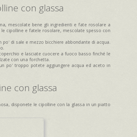
lline con glassa
ina, mescolate bene gli ingredienti e fate rosolare a
e cipolline e fatele rosolare, mescolate spesso con
un po' di sale e mezzo bicchiere abbondante di acqua.
vo.
 coperchio e lasciate cuocere a fuoco basso finché le
lzate con una forchetta.
i un po' troppo potete aggiungere acqua ed aceto in
ine con glassa
sa, disponete le cipolline con la glassa in un piatto