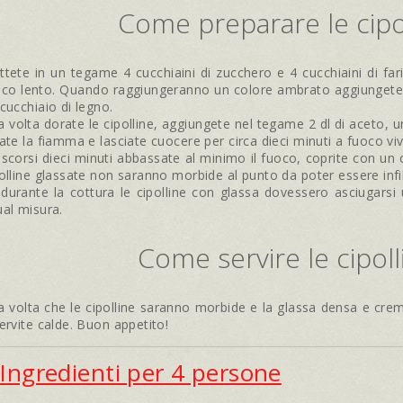
Come preparare le cipo
tete in un tegame 4 cucchiaini di zucchero e 4 cucchiaini di far
co lento. Quando raggiungeranno un colore ambrato aggiungete l
cucchiaio di legno.
 volta dorate le cipolline, aggiungete nel tegame 2 dl di aceto, 
ate la fiamma e lasciate cuocere per circa dieci minuti a fuoco vi
scorsi dieci minuti abbassate al minimo il fuoco, coprite con un
olline glassate non saranno morbide al punto da poter essere infi
durante la cottura le cipolline con glassa dovessero asciugars
al misura.
Come servire le cipoll
 volta che le cipolline saranno morbide e la glassa densa e cremo
ervite calde. Buon appetito!
Ingredienti per 4 persone