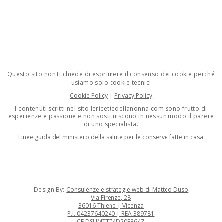
Questo sito non ti chiede di esprimere il consenso dei cookie perché
usiamo solo cookie tecnici
Cookie Policy
|
Privacy Policy
I contenuti scritti nel sito lericettedellanonna.com sono frutto di
esperienze e passione e non sostituiscono in nessun modo il parere
di uno specialista.
Linee guida del ministero della salute per le conserve fatte in casa
Design By:
Consulenze e strategie web di Matteo Duso
Via Firenze, 28
36016 Thiene | Vicenza
P.I. 04237640240 | REA 389781
CF DSUMTT74D20E864Z