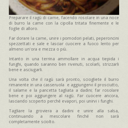
Preparare il ragù di carne, facendo rosolare in una noce
di burro la carne con la cipolla tritata finemente e le
foglie di alloro.
Far dorare la carne, unire i pomodori pelati, peperoncini
spezzettati e sale e lasciar cuocere a fuoco lento per
almeno un'ora e mezza o più.
Intanto in una terrina ammollare in acqua tiepida i
funghi, quando saranno ben rivenuti, scolarli, strizzarli
bene e asciugarli.
Una volta che il ragù sarà pronto, sciogliete il burro
rimanente in una casseruola e aggiungervi il prosciutto,
il salame e la pancetta tagliata a dadini; far rosolare
bene e poi aggiungere al ragù. Far cuocere ancora,
lasciando scoperto perché evapori, poi unirvi i funghi.
Tagliare la groviera a dadini e unire alla salsa,
continuando a mescolare finché non sarà
completamente sciolto.