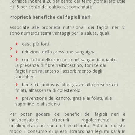
Fornisce inoltre il 20 per cento del ferro giornaliero utile
e il 5 per cento del calcio raccomandato.
Proprietà benefiche dei fagioli neri
associate alle proprietà nutrizionali dei fagioli neri vi
sono numerosissimi vantaggi per la salute, quali
ossa più forti
riduzione della pressione sanguigna
controllo dello zucchero nel sangue in quanto
la presenza di fibre nell'intestino, fornite dai
fagioli neri rallentano l'assorbimento degli
zucchheri
benefici cardiovascolari grazie alla presenza di
folati, all'assenza di colesterolo
prevenzione del cancro, grazie ai folati, alle
saponine e al selenio
Per poter godere dei benefici dei fagioli neri è
indispensabile introdurli regolarmente in
un'alimentazione sana ed equilibrata. Solo in questo
modo il consumo di questi straordinari legumi sarà in