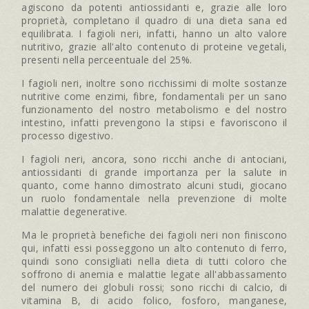
agiscono da potenti antiossidanti e, grazie alle loro
proprietà, completano il quadro di una dieta sana ed
equilibrata. I fagioli neri, infatti, hanno un alto valore
nutritivo, grazie all'alto contenuto di proteine vegetali,
presenti nella perceentuale del 25%.
I fagioli neri, inoltre sono ricchissimi di molte sostanze
nutritive come enzimi, fibre, fondamentali per un sano
funzionamento del nostro metabolismo e del nostro
intestino, infatti prevengono la stipsi e favoriscono il
processo digestivo.
I fagioli neri, ancora, sono ricchi anche di antociani,
antiossidanti di grande importanza per la salute in
quanto, come hanno dimostrato alcuni studi, giocano
un ruolo fondamentale nella prevenzione di molte
malattie degenerative.
Ma le proprietà benefiche dei fagioli neri non finiscono
qui, infatti essi posseggono un alto contenuto di ferro,
quindi sono consigliati nella dieta di tutti coloro che
soffrono di anemia e malattie legate all'abbassamento
del numero dei globuli rossi; sono ricchi di calcio, di
vitamina B, di acido folico, fosforo, manganese,